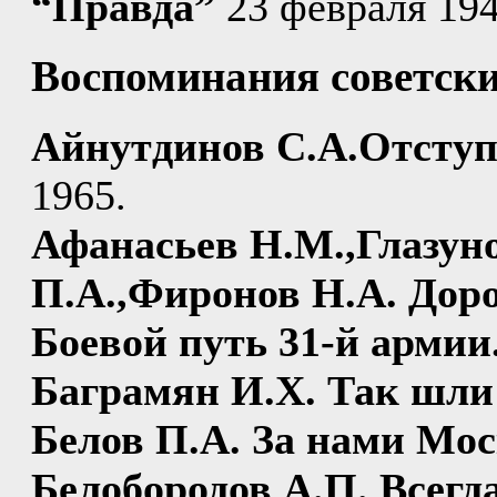
“Правда”
23 февраля 194
Воспоминания советск
Айнутдинов С.А.Отступ
1965.
Афанасьев Н.М.,Глазун
П.А.,Фиронов Н.А. Дор
Боевой путь 31-й армии
Баграмян И.Х. Так шли 
Белов П.А. За нами Мос
Белобородов А.П. Всегда