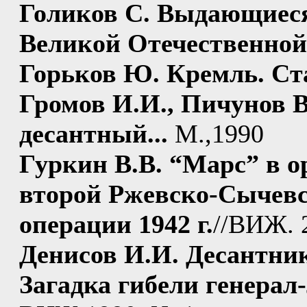
Голиков С. Выдающиеся
Великой Отечественной
Горьков Ю. Кремль. Ст
Громов И.И., Пичунов 
десантный...
М.,1990
Гуркин В.В. “Марс” в о
второй Ржевско-Сычевс
операции 1942 г.
//ВИЖ. 
Денисов И.И. Десантни
Загадка гибели генерал