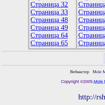
Страница 32
Страниц
Страница 33
Страниц
Страница 48
Страниц
Страница 49
Страниц
Страница 64
Страниц
Страница 65
Страниц
Вебмастер
Mole
Copyright ©2005,
Mole
http://r