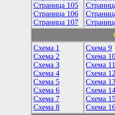
Страница 105
Страниц
Страница 106
Страниц
Страница 107
Страниц
Схема 1
Схема 9
Схема 2
Схема 1
Схема 3
Схема 1
Схема 4
Схема 1
Схема 5
Схема 1
Схема 6
Схема 1
Схема 7
Схема 1
Схема 8
Схема 1