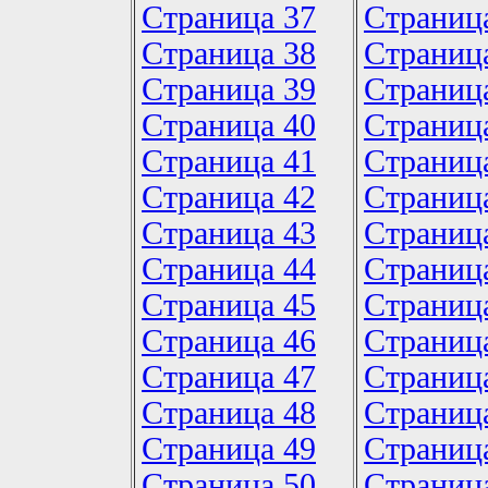
Страница 37
Страниц
Страница 38
Страниц
Страница 39
Страниц
Страница 40
Страниц
Страница 41
Страниц
Страница 42
Страниц
Страница 43
Страниц
Страница 44
Страниц
Страница 45
Страниц
Страница 46
Страниц
Страница 47
Страниц
Страница 48
Страниц
Страница 49
Страниц
Страница 50
Страниц