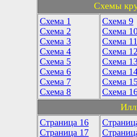
Схемы кру
Схема 1
Схема 9
Схема 2
Схема 1
Схема 3
Схема 1
Схема 4
Схема 1
Схема 5
Схема 1
Схема 6
Схема 1
Схема 7
Схема 1
Схема 8
Схема 1
Илл
Страница 16
Страниц
Страница 17
Страниц