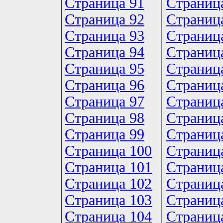
Страница 91
Страниц
Страница 92
Страниц
Страница 93
Страниц
Страница 94
Страниц
Страница 95
Страниц
Страница 96
Страниц
Страница 97
Страниц
Страница 98
Страниц
Страница 99
Страниц
Страница 100
Страниц
Страница 101
Страниц
Страница 102
Страниц
Страница 103
Страниц
Страница 104
Страниц