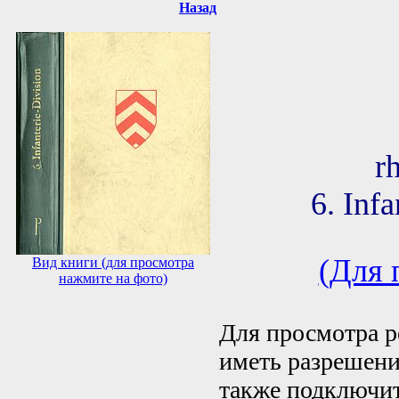
Назад
r
6. Inf
(Для 
Вид книги (для просмотра
нажмите на фото)
Для просмотра р
иметь разрешени
также подключить