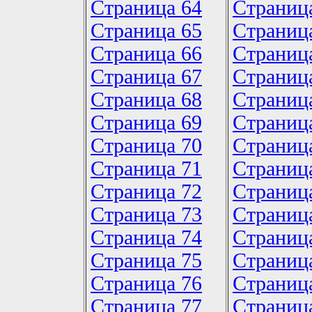
Страница 64
Страниц
Страница 65
Страниц
Страница 66
Страниц
Страница 67
Страниц
Страница 68
Страниц
Страница 69
Страниц
Страница 70
Страниц
Страница 71
Страниц
Страница 72
Страниц
Страница 73
Страниц
Страница 74
Страниц
Страница 75
Страниц
Страница 76
Страниц
Страница 77
Страниц