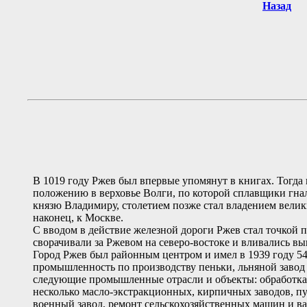
Назад
В 1019 году Ржев был впервые упомянут в книгах. Тогда
положению в верховье Волги, по которой сплавщики гнал
князю Владимиру, столетием позже стал владением вели
наконец, к Москве.
С вводом в действие железной дороги Ржев стал точкой 
сворачивали за Ржевом на северо-востоке и вливались 
Город Ржев был районным центром и имел в 1939 году 54
промышленность по производству пеньки, льняной завод 
следующие промышленные отрасли и объекты: обработка 
несколько масло-экстракционных, кирпичных заводов, пу
военный завод, ремонт сельскохозяйственных машин и ва