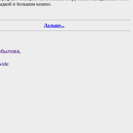
щадкой и большим казино.
Дальше...
ибылова,
wide