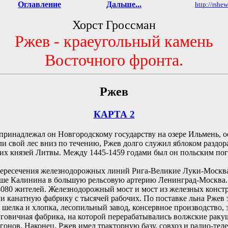
Оглавление
Дальше...
http://rshe
Хорст Гроссман
Ржев - краеугольный камень
Восточного фронта.
Ржев
КАРТА 2
 принадлежал он Новгородскому государству на озере Ильмень,
и свой лес вниз по течению, Ржев долго служил яблоком раздо
ких князей Литвы. Между 1445-1459 годами был он польским по
пересечения железнодорожных линий Рига-Великие Луки-Москва,
выше Калинина в большую рельсовую артерию Ленинград-Москва.
080 жителей. Железнодорожный мост и мост из железных констр
и канатную фабрику с тысячей рабочих. По поставке льна Ржев 
шелка и хлопка, лесопильный завод, консервное производство,
говичная фабрика, на которой перерабатывались волжские ракуш
гонов. Наконец, Ржев имел тракторную базу, совхоз и радио-те