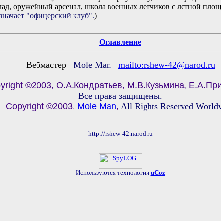
лад, оружейный арсенал, школа военных летчиков с летной пло
означает "офицерский клуб".
)
Оглавление
Вебмастер
Mole Man
mailto:rshew-42@narod.ru
yright ©2003, О.А.Кондратьев, М.В.Кузьмина, Е.А.Пр
Все права защищены.
Copyright ©2003,
Mole Man
,
All Rights Reserved World
http://rshew-42.narod.ru
Используются технологии
uCoz