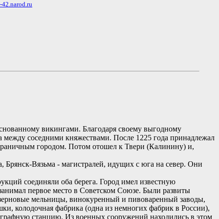
w-42.narod.ru
 основанному викингами. Благодаря своему выгодному
ра между соседними княжествами. После 1225 года принадлежал
граничным городом. Потом отошел к Твери (Калинину) и,
 Брянск-Вязьма - магистралей, идущих с юга на север. Они
укций соединяли оба берега. Город имел известную
занимал первое место в Советском Союзе. Были развиты
 зерновые мельницы, винокуренный и пивоваренный заводы,
ки, колодочная фабрика (одна из немногих фабрик в России),
леграфную станцию. Из военных сооружений находились в этом