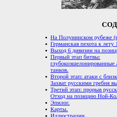
СО
На Полунинском рубеже (в
Германская пехота к лету 
Выход 6 дивизии на позиц
Первый этап битвы:
глубокоэшелонированные а
танков.
Второй этап: атаки с близ
Захват русскими гребня в
Третий этап: прорыв русск
Отход на позицию Ной-Кол
Эпилог.
Карты.
Иллюстрации.